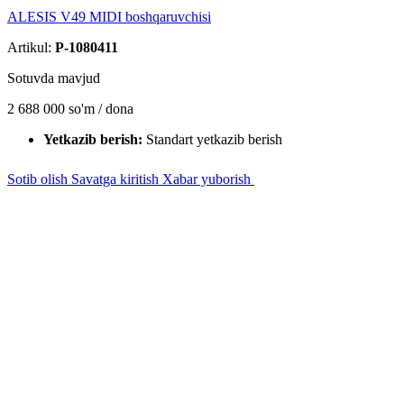
ALESIS V49 MIDI boshqaruvchisi
Artikul:
P-1080411
Sotuvda mavjud
2 688 000
so'm / dona
Yetkazib berish:
Standart yetkazib berish
Sotib olish
Savatga kiritish
Xabar yuborish