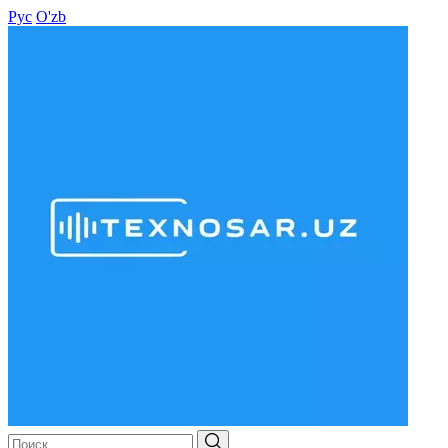
Рус
O'zb