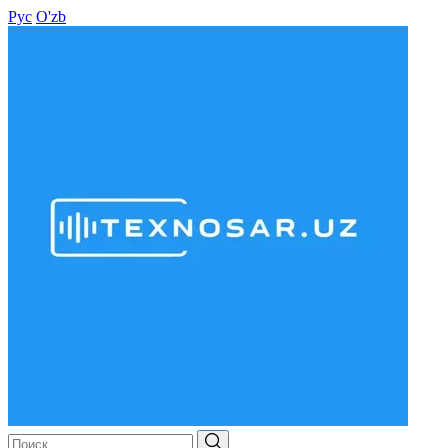
Рус
O'zb