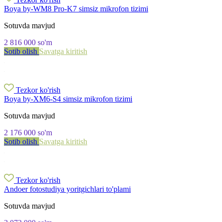
Boya by-WM8 Pro-K7 simsiz mikrofon tizimi
Sotuvda mavjud
2 816 000
so'm
Sotib olish
Savatga kiritish
Tezkor ko'rish
Boya by-XM6-S4 simsiz mikrofon tizimi
Sotuvda mavjud
2 176 000
so'm
Sotib olish
Savatga kiritish
Tezkor ko'rish
Andoer fotostudiya yoritgichlari to'plami
Sotuvda mavjud