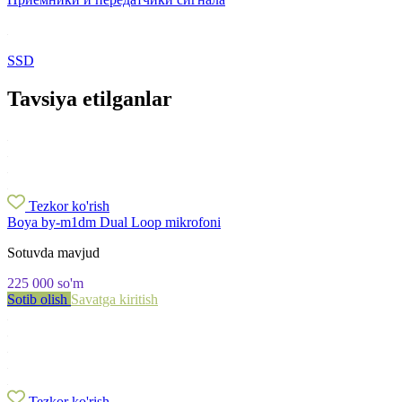
SSD
Tavsiya etilganlar
Tezkor ko'rish
Boya by-m1dm Dual Loop mikrofoni
Sotuvda mavjud
225 000
so'm
Sotib olish
Savatga kiritish
Tezkor ko'rish