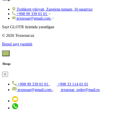
Toshkent viloyati, Zangiota tumani, 16 квартал
+998 99 339 01 01
texnosar@gmail.com
Sayt GLOTR tizimida yaratilgan
© 2026 Texnosar.uz
Bepul sayt yaratish
Aloqa
×
+998 99 339 01 01
,
+998 33 114 01 01
texnosar@gmail.com
,
texnosar_order@mail.ru