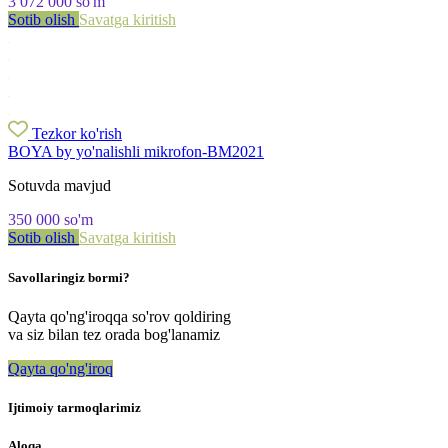
3 072 000
so'm
Sotib olish
Savatga kiritish
Tezkor ko'rish
BOYA by yo'nalishli mikrofon-BM2021
Sotuvda mavjud
350 000
so'm
Sotib olish
Savatga kiritish
Savollaringiz bormi?
Qayta qo'ng'iroqqa so'rov qoldiring
va siz bilan tez orada bog'lanamiz
Qayta qo'ng'iroq
Ijtimoiy tarmoqlarimiz
Aloqa