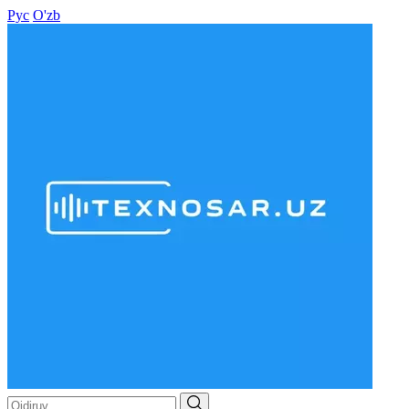
Рус
O'zb