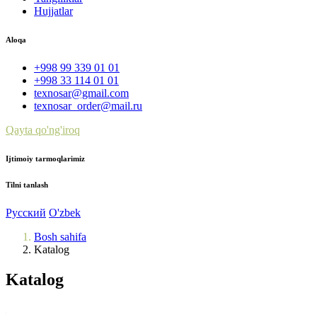
Hujjatlar
Aloqa
+998 99 339 01 01
+998 33 114 01 01
texnosar@gmail.com
texnosar_order@mail.ru
Qayta qo'ng'iroq
Ijtimoiy tarmoqlarimiz
Tilni tanlash
Русский
O'zbek
Bosh sahifa
Katalog
Katalog