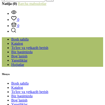
Natija (0)
Barcha mahsulotlar
0
0
Bosh sahifa
Katalog
To'lov va yetkazib berish
Biz haqimizda
Bog`lanish
Yangiliklar
Hujjatlar
Menyu
Bosh sahifa
Katalog
To'lov va yetkazib berish
Biz haqimizda
Bog`lanish
Yangiliklar