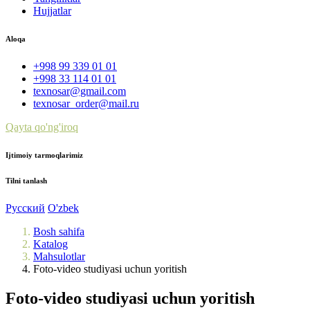
Hujjatlar
Aloqa
+998 99 339 01 01
+998 33 114 01 01
texnosar@gmail.com
texnosar_order@mail.ru
Qayta qo'ng'iroq
Ijtimoiy tarmoqlarimiz
Tilni tanlash
Русский
O'zbek
Bosh sahifa
Katalog
Mahsulotlar
Foto-video studiyasi uchun yoritish
Foto-video studiyasi uchun yoritish