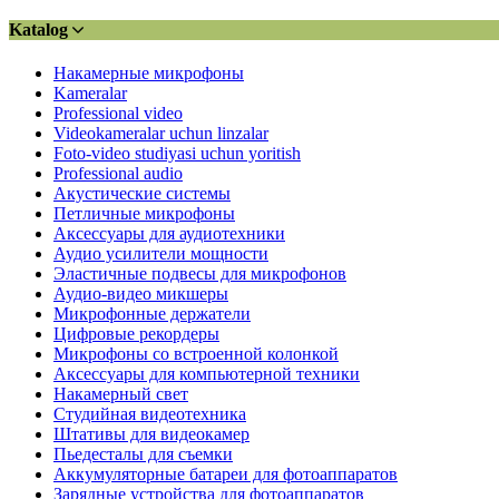
Katalog
Накамерные микрофоны
Kameralar
Professional video
Videokameralar uchun linzalar
Foto-video studiyasi uchun yoritish
Professional audio
Акустические системы
Петличные микрофоны
Аксессуары для аудиотехники
Аудио усилители мощности
Эластичные подвесы для микрофонов
Аудио-видео микшеры
Микрофонные держатели
Цифровые рекордеры
Микрофоны со встроенной колонкой
Аксессуары для компьютерной техники
Накамерный свет
Студийная видеотехника
Штативы для видеокамер
Пьедесталы для съемки
Аккумуляторные батареи для фотоаппаратов
Зарядные устройства для фотоаппаратов