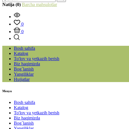
Natija (0)
Barcha mahsulotlar
0
0
Bosh sahifa
Katalog
To'lov va yetkazib berish
Biz haqimizda
Bog`lanish
Yangiliklar
Hujjatlar
Menyu
Bosh sahifa
Katalog
To'lov va yetkazib berish
Biz haqimizda
Bog`lanish
Yangiliklar