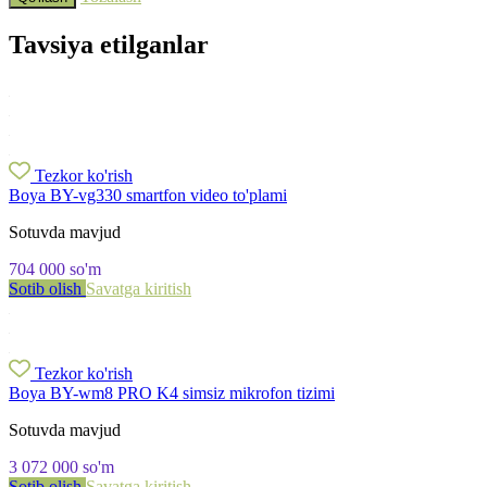
Tavsiya etilganlar
Tezkor ko'rish
Boya BY-vg330 smartfon video to'plami
Sotuvda mavjud
704 000
so'm
Sotib olish
Savatga kiritish
Tezkor ko'rish
Boya BY-wm8 PRO K4 simsiz mikrofon tizimi
Sotuvda mavjud
3 072 000
so'm
Sotib olish
Savatga kiritish