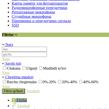
Карты памяти для фотоаппаратов
Радиомикрофонные передатчики
Репортажные микрофоны
Студийные микрофоны
Приемники и передатчики сигнала
SSD
Filtrlar
Narx
Yana
Savdo turi
Chakana
Ulgurji
Muddatli to'lov
Yana
Chegirma miqdori
Barcha chegirmalar
0%-20%
20%-40%
40%-60%
Yana
Tozalash
Filtrni qo'llash
Firtrlar
Saralash