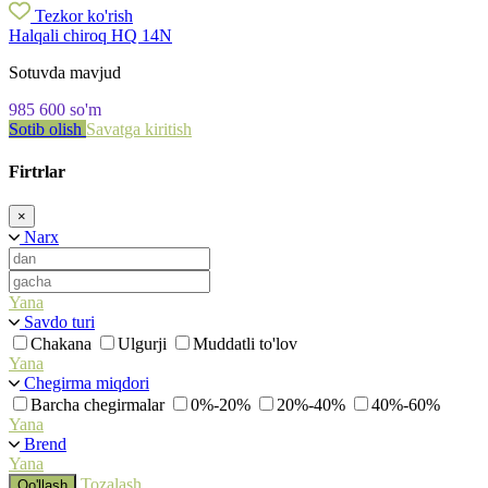
Tezkor ko'rish
Halqali chiroq HQ 14N
Sotuvda mavjud
985 600
so'm
Sotib olish
Savatga kiritish
Firtrlar
×
Narx
Yana
Savdo turi
Chakana
Ulgurji
Muddatli to'lov
Yana
Chegirma miqdori
Barcha chegirmalar
0%-20%
20%-40%
40%-60%
Yana
Brend
Yana
Tozalash
Qo'llash