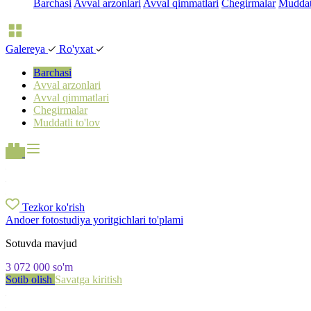
Barchasi
Avval arzonlari
Avval qimmatlari
Chegirmalar
Muddatl
Galereya
Ro'yxat
Barchasi
Avval arzonlari
Avval qimmatlari
Chegirmalar
Muddatli to'lov
Tezkor ko'rish
Andoer fotostudiya yoritgichlari to'plami
Sotuvda mavjud
3 072 000
so'm
Sotib olish
Savatga kiritish