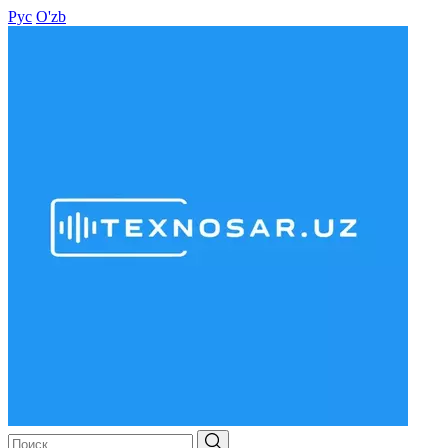
Рус
O'zb